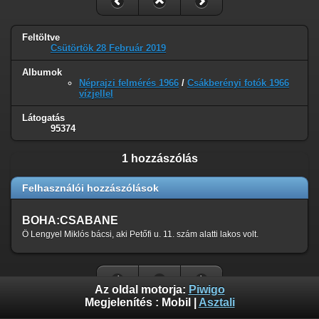
Feltöltve
Csütörtök 28 Február 2019
Albumok
Néprajzi felmérés 1966
/
Csákberényi fotók 1966
vízjellel
Látogatás
95374
1 hozzászólás
Felhasználói hozzászólások
BOHA:CSABANE
Ő Lengyel Miklós bácsi, aki Petőfi u. 11. szám alatti lakos volt.
Az oldal motorja:
Piwigo
Megjelenítés :
Mobil
|
Asztali