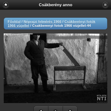
Csákberény anno
Főoldal
/
Néprajzi felmérés 1966
/
Csákberényi fotók
1966 vízjellel
/
Csakberenyi fotok 1966 vizjellel-44