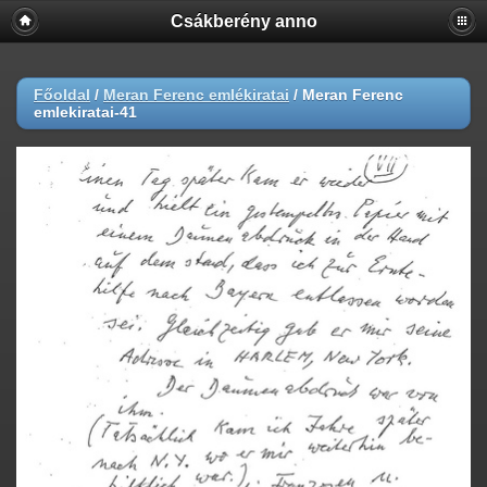
Csákberény anno
Főoldal
/
Meran Ferenc emlékiratai
/
Meran Ferenc
emlekiratai-41