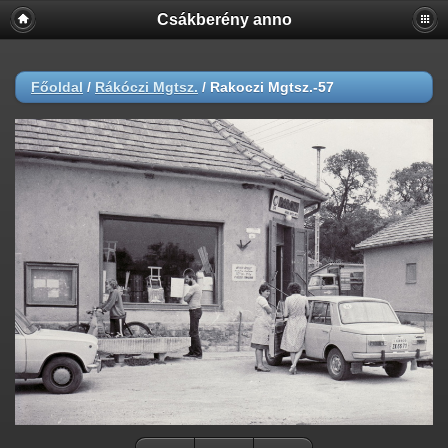
Csákberény anno
Főoldal
/
Rákóczi Mgtsz.
/
Rakoczi Mgtsz.-57