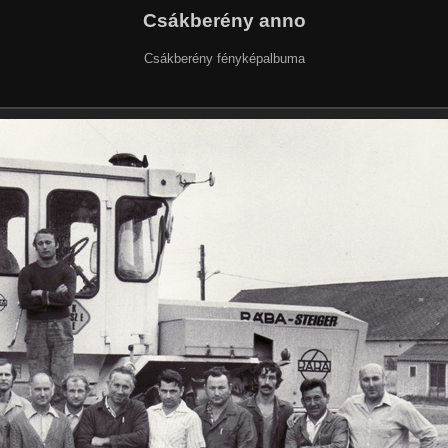
Csákberény anno
Csákberény fényképalbuma