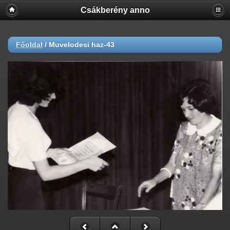
Csákberény anno
Főoldal
/
Muvelodesi haz-43