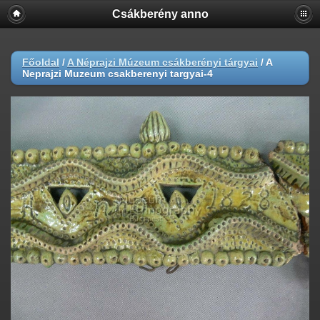
Csákberény anno
Főoldal
/
A Néprajzi Múzeum csákberényi tárgyai
/
A
Neprajzi Muzeum csakberenyi targyai-4