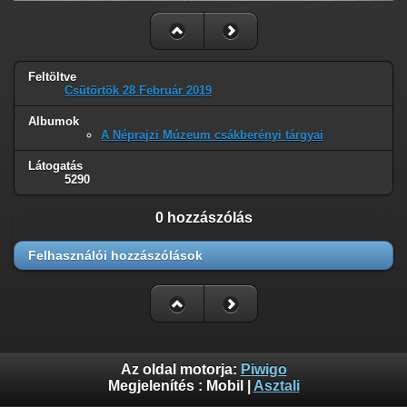
Feltöltve
Csütörtök 28 Február 2019
Albumok
A Néprajzi Múzeum csákberényi tárgyai
Látogatás
5290
0 hozzászólás
Felhasználói hozzászólások
Az oldal motorja:
Piwigo
Megjelenítés :
Mobil
|
Asztali