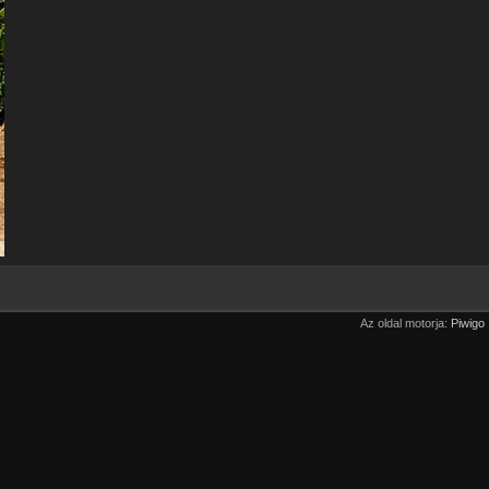
Az oldal motorja:
Piwigo