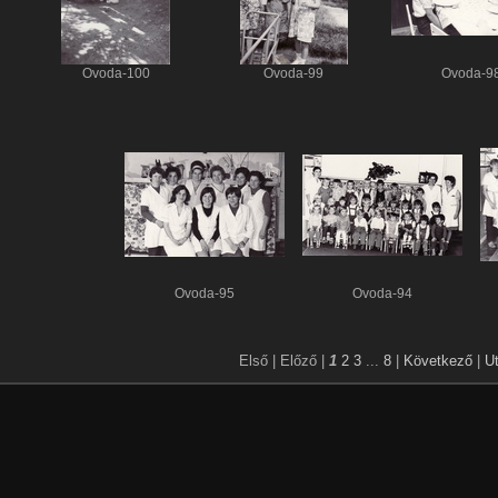
Ovoda-100
Ovoda-99
Ovoda-9
Ovoda-95
Ovoda-94
Első |
Előző |
1
2
3
...
8
|
Következő
|
U