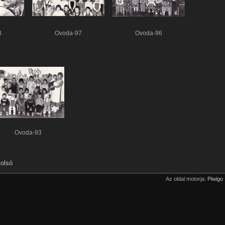
8
Ovoda-97
Ovoda-96
Ovoda-93
tolsó
Az oldal motorja:
Piwigo