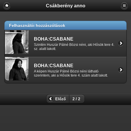
Csákberény anno
Felhasználói hozzászólások
BOHA:CSABANE
Szintén Huszár Pálné Bözsi néni, aki Hősök tere 4.
sz. alatt lakott.
BOHA:CSABANE
A képen Huszár Pálné Bözsi néni látható
szerintem, aki a Hősök tere 4. szám alatt lakott.
Előző
2 / 2